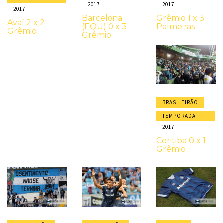
2017
2017
2017
Barcelona
Grêmio 1 x 3
Avaí 2 x 2
(EQU) 0 x 3
Palmeiras
Grêmio
Grêmio
BRASILEIRÃO
TEMPORADA
2017
Coritiba 0 x 1
Grêmio