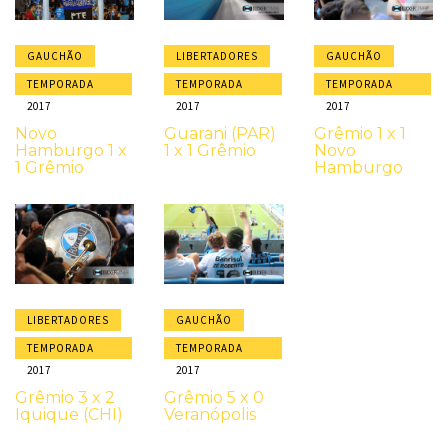
GAUCHÃO
LIBERTADORES
GAUCHÃO
TEMPORADA
TEMPORADA
TEMPORADA
2017
2017
2017
Novo
Guarani (PAR)
Grêmio 1 x 1
Hamburgo 1 x
1 x 1 Grêmio
Novo
1 Grêmio
Hamburgo
LIBERTADORES
GAUCHÃO
TEMPORADA
TEMPORADA
2017
2017
Grêmio 3 x 2
Grêmio 5 x 0
Iquique (CHI)
Veranópolis