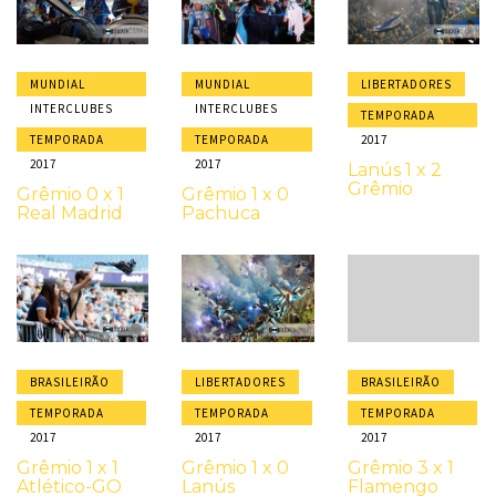
MUNDIAL
MUNDIAL
LIBERTADORES
INTERCLUBES
INTERCLUBES
TEMPORADA
TEMPORADA
TEMPORADA
2017
2017
2017
Lanús 1 x 2
Grêmio
Grêmio 0 x 1
Grêmio 1 x 0
Real Madrid
Pachuca
BRASILEIRÃO
BRASILEIRÃO
LIBERTADORES
TEMPORADA
TEMPORADA
TEMPORADA
2017
2017
2017
Grêmio 3 x 1
Grêmio 1 x 1
Grêmio 1 x 0
Flamengo
Atlético-GO
Lanús