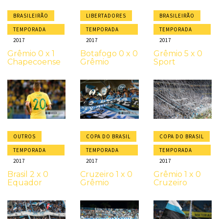
BRASILEIRÃO
LIBERTADORES
BRASILEIRÃO
TEMPORADA
TEMPORADA
TEMPORADA
2017
2017
2017
Grêmio 0 x 1
Botafogo 0 x 0
Grêmio 5 x 0
Chapecoense
Grêmio
Sport
OUTROS
COPA DO BRASIL
COPA DO BRASIL
TEMPORADA
TEMPORADA
TEMPORADA
2017
2017
2017
Brasil 2 x 0
Cruzeiro 1 x 0
Grêmio 1 x 0
Equador
Grêmio
Cruzeiro