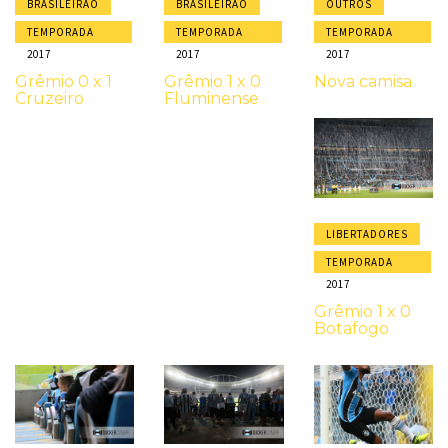
BRASILEIRÃO
BRASILEIRÃO
OUTROS
TEMPORADA
TEMPORADA
TEMPORADA
2017
2017
2017
Grêmio 0 x 1
Grêmio 1 x 0
Nova camisa
Cruzeiro
Fluminense
LIBERTADORES
TEMPORADA
2017
Grêmio 1 x 0
Botafogo