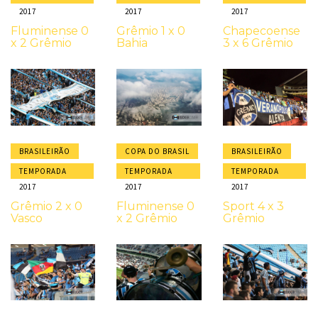
2017
2017
2017
Fluminense 0
Grêmio 1 x 0
Chapecoense
x 2 Grêmio
Bahia
3 x 6 Grêmio
BRASILEIRÃO
COPA DO BRASIL
BRASILEIRÃO
TEMPORADA
TEMPORADA
TEMPORADA
2017
2017
2017
Grêmio 2 x 0
Fluminense 0
Sport 4 x 3
Vasco
x 2 Grêmio
Grêmio