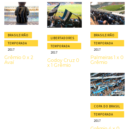
BRASILEIRÃO
BRASILEIRÃO
LIBERTADORES
TEMPORADA
TEMPORADA
TEMPORADA
2017
2017
2017
Grêmio 0 x 2
Palmeiras 1 x 0
Godoy Cruz 0
Avaí
Grêmio
x 1 Grêmio
COPA DO BRASIL
TEMPORADA
2017
Grêmio 4 x 0