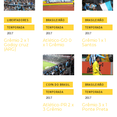
LIBERTADORES
BRASILEIRÃO
BRASILEIRÃO
TEMPORADA
TEMPORADA
TEMPORADA
2017
2017
2017
Grêmio 2 x 1
Atlético-GO 0
Grêmio 1 x 1
Godoy cruz
x 1 Grêmio
Santos
(ARG)
COPA DO BRASIL
BRASILEIRÃO
TEMPORADA
TEMPORADA
2017
2017
Atlético-PR 2 x
Grêmio 3 x 1
3 Grêmio
Ponte Preta