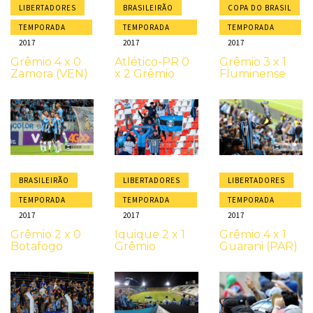
LIBERTADORES
BRASILEIRÃO
COPA DO BRASIL
TEMPORADA
TEMPORADA
TEMPORADA
2017
2017
2017
Grêmio 4 x 0
Atlético-PR 0
Grêmio 3 x 1
Zamora (VEN)
x 2 Grêmio
Fluminense
BRASILEIRÃO
LIBERTADORES
LIBERTADORES
TEMPORADA
TEMPORADA
TEMPORADA
2017
2017
2017
Grêmio 2 x 0
Iquique 2 x 1
Grêmio 4 x 1
Botafogo
Grêmio
Guarani (PAR)