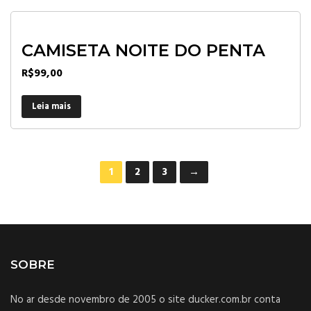
CAMISETA NOITE DO PENTA
R$
99,00
Leia mais
1
2
3
→
SOBRE
No ar desde novembro de 2005 o site ducker.com.br conta