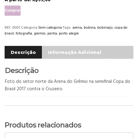
A partir de:
R$
99,00
Comprar
REF:
0001
Categoria
Sem categoria
Tags:
arena
,
bobina
,
bobinaço
,
copa do
brasil
,
fotografia
,
gremio
,
penta
,
porto alegre
Descrição
Informação Adicional
Descrição
Foto do setor norte da Arena do Grêmio na semifinal Copa do
Brasil 2017 contra o Cruzeiro.
Produtos relacionados