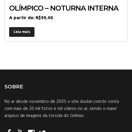
OLÍMPICO – NOTURNA INTERNA
A partir de:
R$
99,00
Leia mais
SOBRE
No ar desde novembro de 2005 o site ducker.com.br conta
com mais de 20 mil fotos e mil vídeos no ar, sendo o maior
arquivo de imagens da torcida do Grêmio.