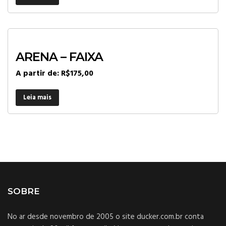
ARENA – FAIXA
A partir de:
R$
175,00
Leia mais
SOBRE
No ar desde novembro de 2005 o site ducker.com.br conta