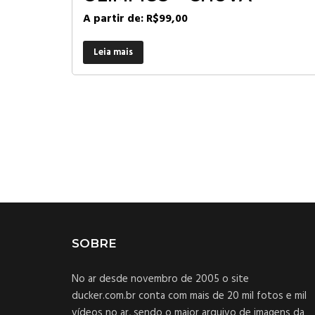
A partir de:
R$
99,00
Leia mais
SOBRE
No ar desde novembro de 2005 o site
ducker.com.br conta com mais de 20 mil fotos e mil
vídeos no ar, sendo o maior arquivo de imagens da