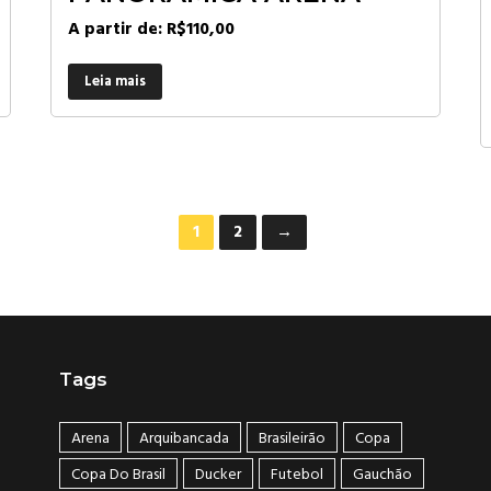
A partir de:
R$
110,00
Leia mais
1
2
→
Tags
Arena
Arquibancada
Brasileirão
Copa
Copa Do Brasil
Ducker
Futebol
Gauchão