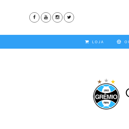
LOJA
OU
G