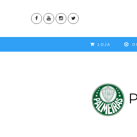
LOJA
OU
P