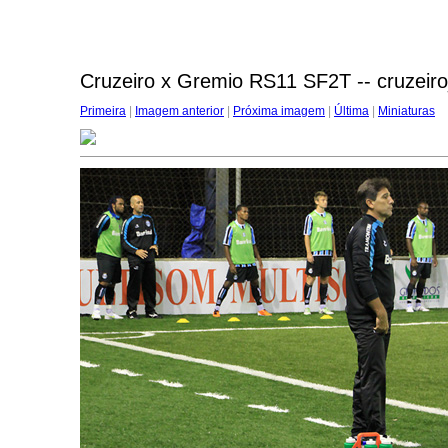
Cruzeiro x Gremio RS11 SF2T -- cruzeir
Primeira
|
Imagem anterior
|
Próxima imagem
|
Última
|
Miniaturas