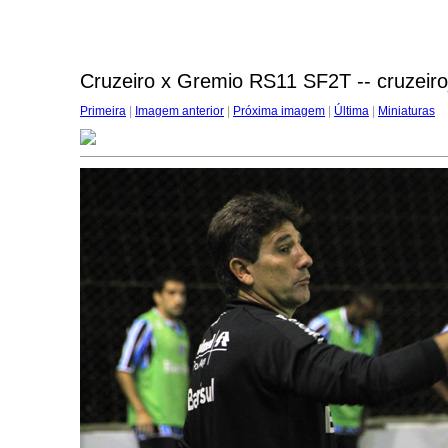
Cruzeiro x Gremio RS11 SF2T -- cruzeir
Primeira
|
Imagem anterior
|
Próxima imagem
|
Última
|
Miniaturas