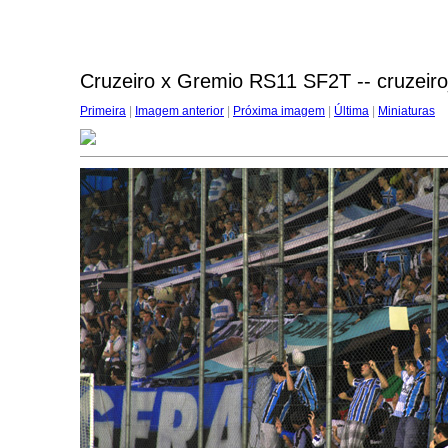
Cruzeiro x Gremio RS11 SF2T -- cruzeir
Primeira
|
Imagem anterior
|
Próxima imagem
|
Última
|
Miniaturas