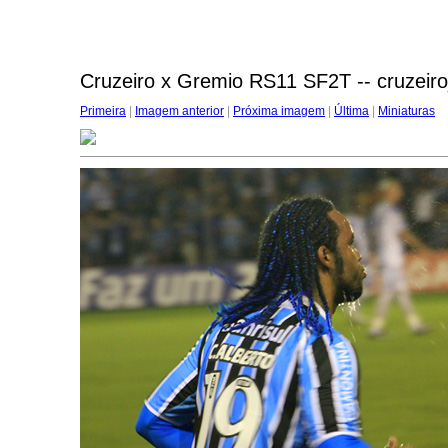
Cruzeiro x Gremio RS11 SF2T -- cruzeir
Primeira
|
Imagem anterior
|
Próxima imagem
|
Última
|
Miniaturas