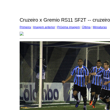
Cruzeiro x Gremio RS11 SF2T -- cruzeir
Primeira
|
Imagem anterior
|
Próxima imagem
|
Última
|
Miniaturas