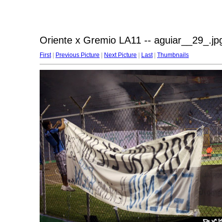
Oriente x Gremio LA11 -- aguiar__29_.jp
First
|
Previous Picture
|
Next Picture
|
Last
|
Thumbnails