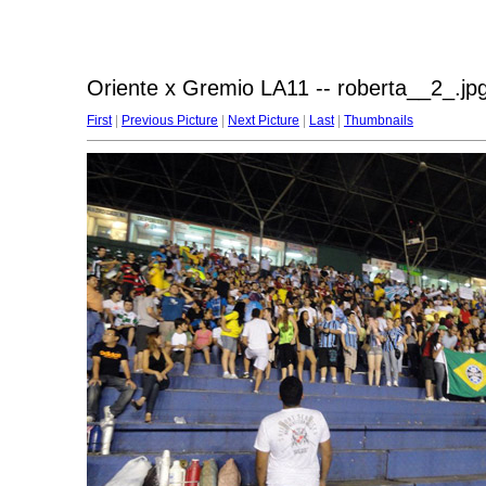
Oriente x Gremio LA11 -- roberta__2_.jp
First
|
Previous Picture
|
Next Picture
|
Last
|
Thumbnails