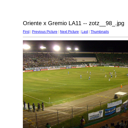
Oriente x Gremio LA11 -- zotz__98_.jpg
First
|
Previous Picture
|
Next Picture
|
Last
|
Thumbnails