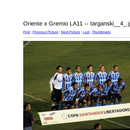
Oriente x Gremio LA11 -- targanski__4_.
First
|
Previous Picture
|
Next Picture
|
Last
|
Thumbnails