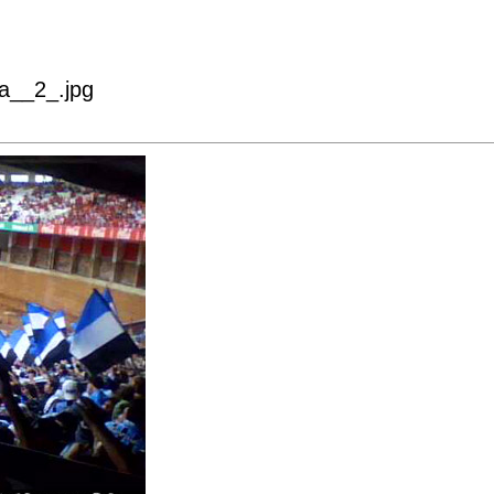
ra__2_.jpg