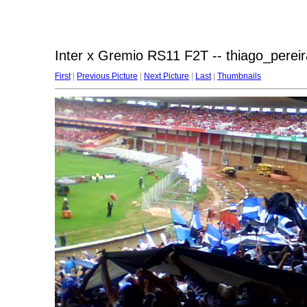
Inter x Gremio RS11 F2T -- thiago_perei
First
|
Previous Picture
|
Next Picture
|
Last
|
Thumbnails