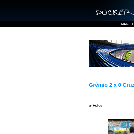
HOME
::
Grêmio 2 x 0 Cruz
Fotos