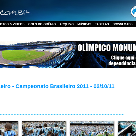
FOTOS & VIDEOS
::
GOLS DO GRÊMIO
::
ARQUIVO
::
MÚSICAS
::
TABELAS
::
DOWNLOADS
:
eiro - Campeonato Brasileiro 2011 - 02/10/11